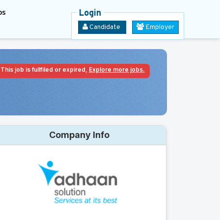
bs
Login
Candidate
Employer
This job is fullfiled or expired,
Explore more jobs.
Company Info