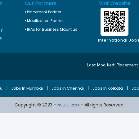
X
Our Partners
Visit Website
Placement Partner
Mobilization Partner
cy
IRAs for Business Mauritius
e
International Job
Last Modified:
Placement 
|
|
|
|
ru
Jobs In Mumbai
Jobs In Chennai
Jobs In Kolkata
Job
Copyright © 2023 -
- All rights Reserved.
NSDC JobX