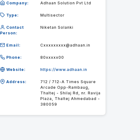
Company:
Adhaan Solution Pvt Ltd
Type:
Multisector
Contact
Niketan Solanki
Person:
Email:
Cxxxxxxxxx@adhaan.in
Phone:
80xxxxx00
Website:
https://www.adhaan.in
Address:
712 / 712-A Times Square
Arcade Opp-Rambaug,
Thaltej - Shilaj Rd, nr. Ravija
Plaza, Thaltej Ahmedabad -
380059