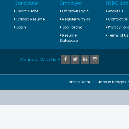
Candidate
Employer
NSDC Job
Search Jobs
Employer Login
About Us
Upload Resume
Register With Us
Contact Us
Login
Job Posting
Privacy Poli
Resume
Terms of Us
Database
Connect With Us -
|
Jobs In Delhi
Jobs In Bengalu