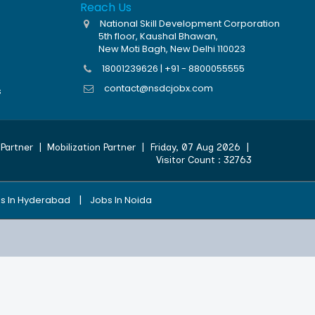
Reach Us
National Skill Development Corporation
5th floor, Kaushal Bhawan,
New Moti Bagh, New Delhi 110023
18001239626 | +91 - 8800055555
contact@nsdcjobx.com
s
Partner
|
Mobilization Partner
|
Friday, 07 Aug 2026
|
Visitor Count :
32763
|
s In Hyderabad
Jobs In Noida