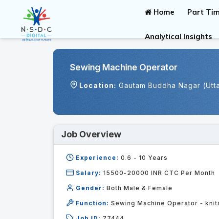
Home
Part Tim
Analytical Insights
Sewing Machine Operator
Location:
Gautam Buddha Nagar (Utt
Job Overview
Experience:
0.6 - 10
Years
Salary:
15500-20000 INR CTC Per Month
Gender:
Both Male & Female
Function:
Sewing Machine Operator - knit
Job ID:
77444