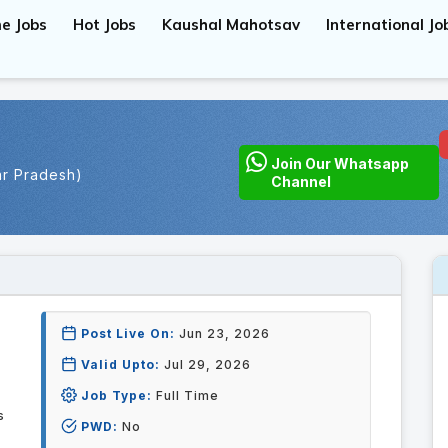
e Jobs
Hot Jobs
Kaushal Mahotsav
International Jo
Join Our Whatsapp
ar Pradesh)
Channel
Post Live On:
Jun 23, 2026
Valid Upto:
Jul 29, 2026
Job Type:
Full Time
s
PWD:
No